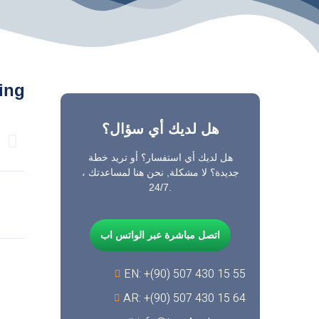
ing
هل لديك أي سؤال؟
هل لديك أي استفسار؟ أو تريد خطة
جديدة؟ لا مشكلة, نحن هنا لمساعدتك ،
24/7.
اتصل مباشرة عبر الواتس اب
EN: +(90) 507 430 15 55
AR: +(90) 507 430 15 64