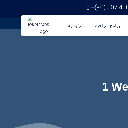
+(90) 507 43
برامج سياحية
الرئيسية
1 We