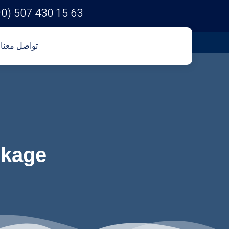
90) 507 430 15 63
تواصل معنا
ckage