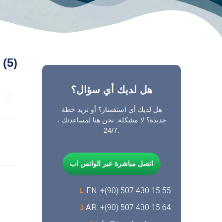
 (5)
هل لديك أي سؤال؟
هل لديك أي استفسار؟ أو تريد خطة
جديدة؟ لا مشكلة, نحن هنا لمساعدتك ،
24/7.
اتصل مباشرة عبر الواتس اب
EN: +(90) 507 430 15 55
AR: +(90) 507 430 15 64