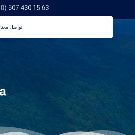
90) 507 430 15 63
تواصل معنا
sa