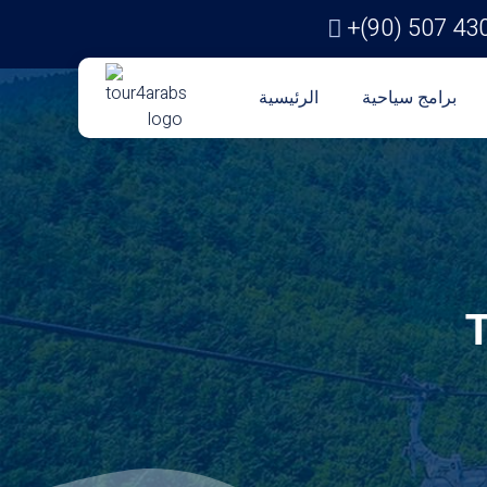
+(90) 507 43
برامج سياحية
الرئيسية
T