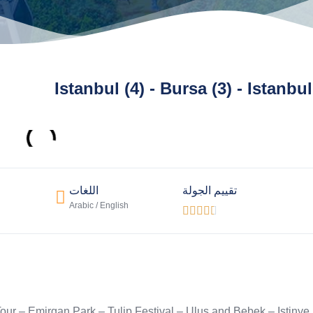
Istanbul (4) - Bursa (3) - Istanbul
تقييم الجولة
اللغات
Arabic / English





Tour – Emirgan Park – Tulip Festival – Ulus and Bebek – Istinye