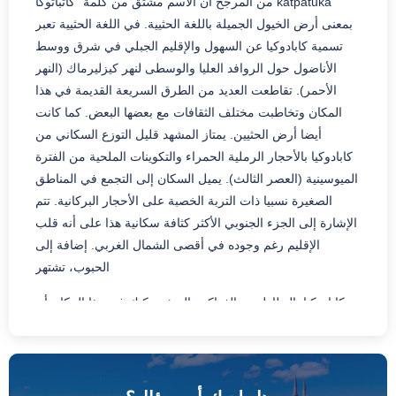
من المرجح أن الاسم مشتق من كلمة “كاتباتوكا katpatuka”
بمعنى أرض الخيول الجميلة باللغة الحثيية. في اللغة الحثيية تعبر
تسمية كابادوكيا عن السهول والإقليم الجبلي في شرق ووسط
الأناضول حول الروافد العليا والوسطى لنهر كيزليرماك (النهر
الأحمر). تقاطعت العديد من الطرق السريعة القديمة في هذا
المكان وتخاطبت مختلف الثقافات مع بعضها البعض. كما كانت
أيضا أرض الحثيين. يمتاز المشهد قليل التوزع السكاني من
كابادوكيا بالأحجار الرملية الحمراء والتكوينات الملحية من الفترة
الميوسينية (العصر الثالث). يميل السكان إلى التجمع في المناطق
الصغيرة نسبيا ذات التربة الخصبة على الأحجار البركانية. تتم
الإشارة إلى الجزء الجنوبي الأكثر كثافة سكانية هذا على أنه قلب
الإقليم رغم وجوده في أقصى الشمال الغربي. إضافة إلى
الحبوب، تشتهر
كابادوكيا بالبطاطس والفواكه والنبيذ. يمكنك في هذا المكان أن
تتذوق بعض أفضل الأمثلة من المطبخ التركي.
…
تاريخ كابادوكيا