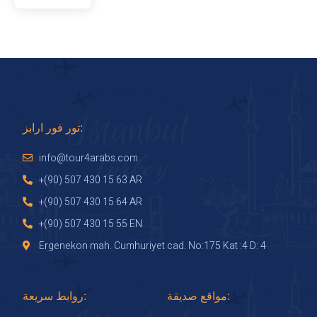
وهاجيبيكتاش. يمكن ترتيب عدة جولات بديلة في الصيف (من أيار
إلى تشرين الثاني): رحلة في منطاد الهواء الساخن فوق المداخن
والرحلات والنزهات وركوب الخيل والدراجة النارية أو ركوب
الدراجات الجبلية حول الوديان.
تور فور ارابز:
info@tour4arabs.com
+(90) 507 430 15 63 AR
+(90) 507 430 15 64 AR
+(90) 507 430 15 55 EN
Ergenekon mah. Cumhuriyet cad. No:175 Kat :4 D: 4
مواقع صديقة:
روابط سريعة: