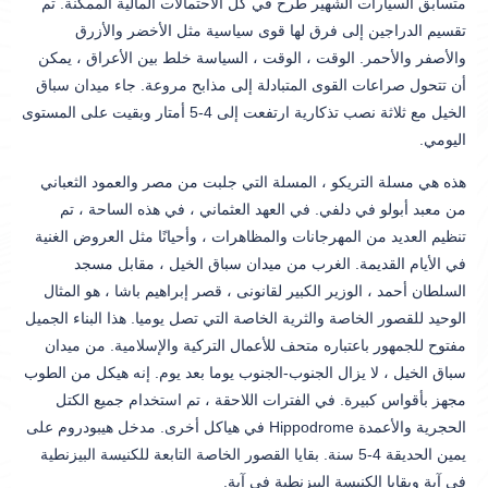
متسابق السيارات الشهير طرح في كل الاحتمالات المالية الممكنة. تم
تقسيم الدراجين إلى فرق لها قوى سياسية مثل الأخضر والأزرق
والأصفر والأحمر. الوقت ، الوقت ، السياسة خلط بين الأعراق ، يمكن
أن تتحول صراعات القوى المتبادلة إلى مذابح مروعة. جاء ميدان سباق
الخيل مع ثلاثة نصب تذكارية ارتفعت إلى 4-5 أمتار وبقيت على المستوى
اليومي.
هذه هي مسلة التريكو ، المسلة التي جلبت من مصر والعمود الثعباني
من معبد أبولو في دلفي. في العهد العثماني ، في هذه الساحة ، تم
تنظيم العديد من المهرجانات والمظاهرات ، وأحيانًا مثل العروض الغنية
في الأيام القديمة. الغرب من ميدان سباق الخيل ، مقابل مسجد
السلطان أحمد ، الوزير الكبير لقانونى ، قصر إبراهيم باشا ، هو المثال
الوحيد للقصور الخاصة والثرية الخاصة التي تصل يوميا. هذا البناء الجميل
مفتوح للجمهور باعتباره متحف للأعمال التركية والإسلامية. من ميدان
سباق الخيل ، لا يزال الجنوب-الجنوب يوما بعد يوم. إنه هيكل من الطوب
مجهز بأقواس كبيرة. في الفترات اللاحقة ، تم استخدام جميع الكتل
الحجرية والأعمدة Hippodrome في هياكل أخرى. مدخل هيبودروم على
يمين الحديقة 4-5 سنة. بقايا القصور الخاصة التابعة للكنيسة البيزنطية
في آية وبقايا الكنيسة البيزنطية في آية.