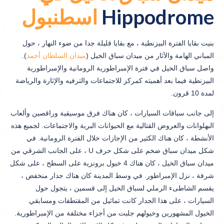
Hippodrome
اسطنبول
بنيت بقايا الفترة البيزنطية ، مع بقايا قليلة جدا من ضوء النهار ، حول
المباني الهامة والآثار من ميدان سباق الخيل (
ميدان السلطان أحمد
).
واصل سباق الخيل في فترة الإمبراطورية الرومانية والإمبراطورية
البيزنطية فيما بعد أهميته كمركز للاجتماعات والترفيه والإثارة والرياضة
لمدة 10 قرون.
إلى جانب سباقات السيارات ، كان هناك فرق موسيقية وراقصين وألعاب
البهلوانات والعروض القتالية مع الحيوانات البرية والاجتماعات. لجميع هذه
الأنشطة ، كان هناك الكثير من الإجازات خلال الفترة الرومانية. في
شكل ميدان سباق ضخم على شكل حرف U ، على الجانب الشرقي من
ميدان سباق الخيل ، كان هناك 4 خيول برونزية على السطح ، على شكل
شرفة ، نزل الإمبراطور. في وسط المدينة كان هناك جدار منخفض ،
يقسم الشاطىء الرملي لسباق الخيل إلى قسمين ، يتجول حول
السيارات ، على هذا الجدار كانت تماثيل من المقتطفات ومسابقي
الخيول المشهورين وخيولهم جلبت من أجزاء مختلفة من الإمبراطورية.