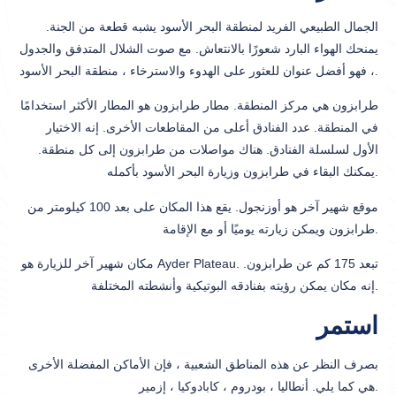
الجمال الطبيعي الفريد لمنطقة البحر الأسود يشبه قطعة من الجنة.
يمنحك الهواء البارد شعورًا بالانتعاش. مع صوت الشلال المتدفق والجدول
، فهو أفضل عنوان للعثور على الهدوء والاسترخاء ، منطقة البحر الأسود.
طرابزون هي مركز المنطقة. مطار طرابزون هو المطار الأكثر استخدامًا
في المنطقة. عدد الفنادق أعلى من المقاطعات الأخرى. إنه الاختيار
الأول لسلسلة الفنادق. هناك مواصلات من طرابزون إلى كل منطقة.
يمكنك البقاء في طرابزون وزيارة البحر الأسود بأكمله.
موقع شهير آخر هو أوزنجول. يقع هذا المكان على بعد 100 كيلومتر من
طرابزون ويمكن زيارته يوميًا أو مع الإقامة.
مكان شهير آخر للزيارة هو Ayder Plateau. تبعد 175 كم عن طرابزون.
إنه مكان يمكن رؤيته بفنادقه البوتيكية وأنشطته المختلفة.
استمر
بصرف النظر عن هذه المناطق الشعبية ، فإن الأماكن المفضلة الأخرى
هي كما يلي. أنطاليا ، بودروم ، كابادوكيا ، إزمير.