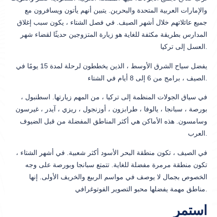
والإمارات العربية المتحدة والبحرين. يتبين أنهم يأتون ويسافرون مع
جميع عائلاتهم خلال أشهر الصيف. في فصل الشتاء ، يكون سبب إغلاق
المدارس بطريقة مكثفة للغاية هو زيارة المتزوجين حديثًا لقضاء شهر
العسل إلى تركيا.
يفضل سياح الشرق الأوسط ، الذين يخططون لرحلة لمدة 15 يومًا في
الصيف ، برامج من 6 إلى 8 أيام في الشتاء.
في سياق الجولات المنظمة إلى تركيا ، من المهم زيارتها. اسطنبول ،
بورصة ، سبانجا ، يالوفا ، طرابزون ، أوزنجول ، ريزي ، آيدر ، غيرسون
وسامسون. هذه الأماكن هي أكثر المناطق المفضلة من قبل الضيوف
العرب.
في الصيف ، تكون منطقة البحر الأسود أكثر شعبية. في أشهر الشتاء ،
تكون منطقة مرمرة مفضلة للغاية. تتمتع سبانجا وبورصة على وجه
الخصوص بجمال لا يوصف في مواسم الربيع والخريف الأولى. إنها
مناطق مهمة يفضلها محبو التصوير الفوتوغرافي.
استمر