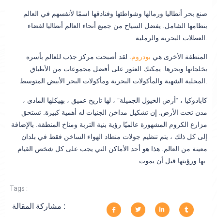
صنع بحر أنطاليا ورمالها وشواطئها وفنادقها اسمًا لأنفسهم في العالم
بنظامها الشامل. يفضل السياح من جميع أنحاء العالم أنطاليا لقضاء
العطلات البحرية والرملية.
المنطقة الأخرى هي
بودروم
. لقد أصبحت مركز جذب للعالم بأسره
بخلجانها وبحرها. يمكنك العثور على أفضل مجموعات من الأطباق
المحلية الشهية والمأكولات البحرية ومأكولات البحر الأبيض المتوسط.
كابادوكيا ، “أرض الخيول الجميلة” ، لها تاريخ عميق ، بهيكلها المادي ،
مدن تحت الأرض. إن تشكيل مداخن الجنيات له أهمية كبيرة. تستحق
مزارع الكروم المشهورة عالميًا رؤية بنية التربة ومناخ المنطقة. بالإضافة
إلى كل ذلك ، يتم تنظيم جولات منطاد الهواء الساخن فقط في بلدان
معينة من العالم. هذا هو أحد الأماكن التي يجب على كل شخص القيام
بها ورؤيتها قبل أن يموت.
Tags :
مشاركة المقالة :