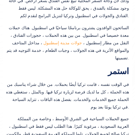
وذلك لأن وكالة السفر المحلية تبيع نفس الفندق بسعر أرخص. في حالة
وجود مشكلة بالفندق ، يحق للوكالة حل هذه المشكلة. ليس فقط
الفنادق والجولات في اسطنبول وتركيا لتنزيل البرامج لنقدم لكم.
السائحون الوافدون يشترون برنامجًا سياحيًا في اسطنبول. هناك حملات
معدة خصيصا في اسطنبول. من بين هذه الحملات ، حجوزات الفنادق ،
النقل من مطار إسطنبول ،
جولات مدينة إسطنبول
، مداخل المتاحف
والمواقع الأثرية في هذه الجولات ، وجبات الطعام ، خدمة التوجيه قد يتم
تضمينها.
استمر
في الوقت نفسه ، قامت تركيا أيضًا بحملات. من خلال شراء يناسبك من
هذه الحملة ، كل ما لديك فرصة لزيارة تركيا فيها. وبالمثل ، ستغطي هذه
الحملة جميع الخدمات والخدمات. بفضل هذه الباقات ، تتزايد السياحة
في تركيا يومًا بعد يوم.
جميع الحملات السياحية في الشرق الأوسط ، وخاصة من المملكة
العربية السعودية ، مرغوبة كثيرًا. هذا الطلب ليس فقط في اسطنبول ،
تركيا صالح لجميع الجولات. تليها المملكة العربية السعودية قطر والكويت