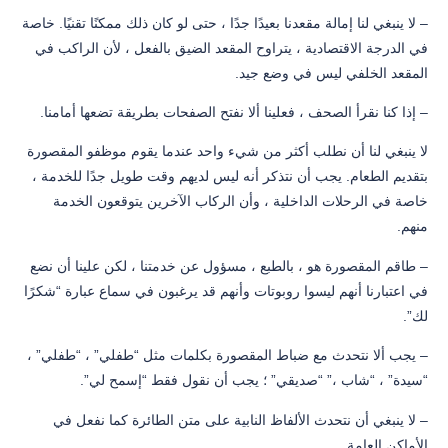
– لا ينبغي لنا إمالة مقعدنا بعيدًا جدًا ، حتى لو كان ذلك ممكنًا تقنيًا. خاصة
في الدرجة الاقتصادية ، يتراوح المقعد الضيق بالفعل ، لأن الراكب في
المقعد الخلفي ليس في وضع جيد.
– إذا كنا نقرأ الصحف ، فعلينا ألا نفتح الصفحات بطريقة تضعها أمامنا.
لا ينبغي لنا أن نطلب أكثر من شيء واحد عندما يقوم موظفو المقصورة
بتقديم الطعام. يجب أن نتذكر أنه ليس لديهم وقت طويل جدًا للخدمة ،
خاصة في الرحلات الداخلية ، وأن الركاب الآخرين يتوقعون الخدمة
منهم.
– طاقم المقصورة هو ، بالطبع ، مسؤول عن خدمتنا ، لكن علينا أن نضع
في اعتبارنا أنهم ليسوا روبوتات وأنهم قد يرغبون في سماع عبارة “شكرًا
لك”.
– يجب ألا نتحدث مع ضباط المقصورة بكلمات مثل “طفلي” ، “طفلي” ،
“سيدة” ، “شاب ،” “صديقي” ؛ يجب أن نقول فقط “إسمح لي”.
– لا ينبغي أن نتحدث الألفاظ النابية على متن الطائرة كما نفعل في
الأماكن العامة.