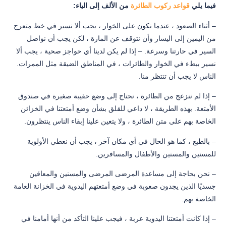
فيما يلي
قواعد ركوب الطائرة
من الألف إلى الياء:
– أثناء الصعود ، عندما نكون على الخوار ، يجب ألا نسير في خط متعرج
من اليمين إلى اليسار وأن نتوقف عن المارة ، لكن يجب أن نواصل
السير في حارتنا وسرعة. – إذا لم يكن لدينا أي حواجز صحية ، يجب ألا
نسير ببطء في الخوار والطائرات ، في المناطق الضيقة مثل الممرات.
الناس لا يجب أن تنتظر منا.
– إذا لم ننزعج من الطائرة ، نحتاج إلى وضع حقيبة صغيرة في صندوق
الأمتعة. بهذه الطريقة ، لا داعي للقلق بشأن وضع أمتعتنا في الخزائن
الخاصة بهم على متن الطائرة ، ولا يتعين علينا إبقاء الناس ينتظرون.
– بالطبع ، كما هو الحال في أي مكان آخر ، يجب أن نعطي الأولوية
للمسنين والمسنين والأطفال والمسافرين.
– نحن بحاجة إلى مساعدة المرضى المرضى والمسنين والمعاقين
جسديًا الذين يجدون صعوبة في وضع أمتعتهم اليدوية في الخزانة العامة
الخاصة بهم.
– إذا كانت أمتعتنا اليدوية عربة ، فيجب علينا التأكد من أنها أمامنا في