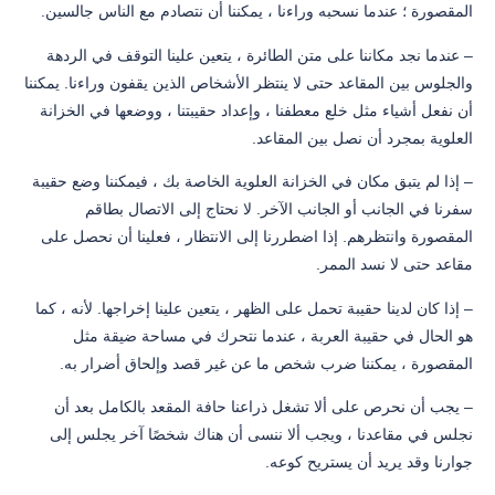
المقصورة ؛ عندما نسحبه وراءنا ، يمكننا أن نتصادم مع الناس جالسين.
– عندما نجد مكاننا على متن الطائرة ، يتعين علينا التوقف في الردهة
والجلوس بين المقاعد حتى لا ينتظر الأشخاص الذين يقفون وراءنا. يمكننا
أن نفعل أشياء مثل خلع معطفنا ، وإعداد حقيبتنا ، ووضعها في الخزانة
العلوية بمجرد أن نصل بين المقاعد.
– إذا لم يتبق مكان في الخزانة العلوية الخاصة بك ، فيمكننا وضع حقيبة
سفرنا في الجانب أو الجانب الآخر. لا نحتاج إلى الاتصال بطاقم
المقصورة وانتظرهم. إذا اضطررنا إلى الانتظار ، فعلينا أن نحصل على
مقاعد حتى لا نسد الممر.
– إذا كان لدينا حقيبة تحمل على الظهر ، يتعين علينا إخراجها. لأنه ، كما
هو الحال في حقيبة العربة ، عندما نتحرك في مساحة ضيقة مثل
المقصورة ، يمكننا ضرب شخص ما عن غير قصد وإلحاق أضرار به.
– يجب أن نحرص على ألا تشغل ذراعنا حافة المقعد بالكامل بعد أن
نجلس في مقاعدنا ، ويجب ألا ننسى أن هناك شخصًا آخر يجلس إلى
جوارنا وقد يريد أن يستريح كوعه.