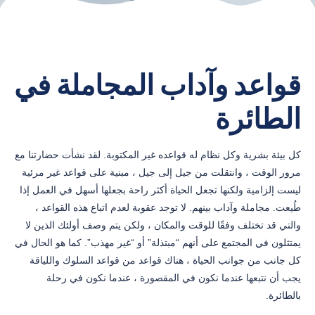
قواعد وآداب المجاملة في
الطائرة
كل بيئة بشرية وكل نظام له قواعده غير المكتوبة. لقد نشأت حضارتنا مع
مرور الوقت ، وانتقلت من جيل إلى جيل ، مبنية على قواعد غير مرئية
ليست إلزامية ولكنها تجعل الحياة أكثر راحة بجعلها أسهل في العمل إذا
طُيعت. مجاملة وآداب بينهم. لا توجد عقوبة لعدم اتباع هذه القواعد ،
والتي قد تختلف وفقًا للوقت والمكان ، ولكن يتم وصف أولئك الذين لا
يمتثلون في المجتمع على أنهم “مبتذلة” أو “غير مهذب”. كما هو الحال في
كل جانب من جوانب الحياة ، هناك قواعد من قواعد السلوك واللياقة
يجب أن نتبعها عندما نكون في المقصورة ، عندما نكون في رحلة
بالطائرة.