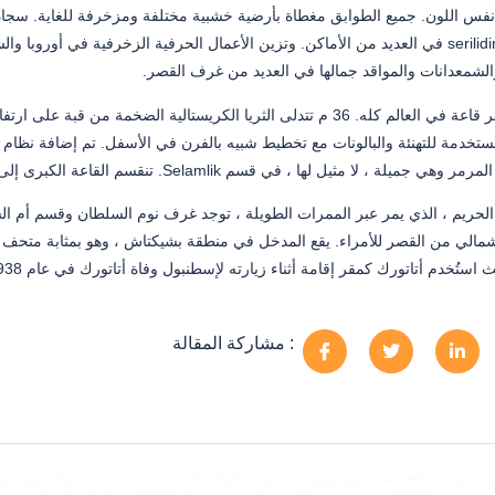
التركي ، serilidir في العديد من الأماكن. وتزين الأعمال الحرفية الزخرفية في 
 والشمعدانات والمواقد جمالها في العديد من غرف القصر.
ة ، لا مثيل لها ، في قسم Selamlik. تنقسم القاعة الكبرى إلى صالات علوية لفرق الأوركسترا والدبلوماسيين.
حريم ، الذي يمر عبر الممرات الطويلة ، توجد غرف نوم السلطان وقسم أم ال
لشمالي من القصر للأمراء. يقع المدخل في منطقة بشيكتاش ، وهو بمثابة متحف 
استُخدم أتاتورك كمقر إقامة أثناء زيارته لإسطنبول وفاة أتاتورك في عام 1938.
مشاركة المقالة :