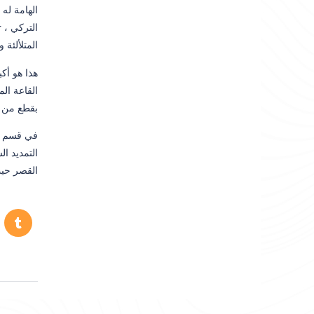
المتلألئة
بقطع من المرمر وهي جميل
في قسم ال
التمديد ا
القصر حيث 