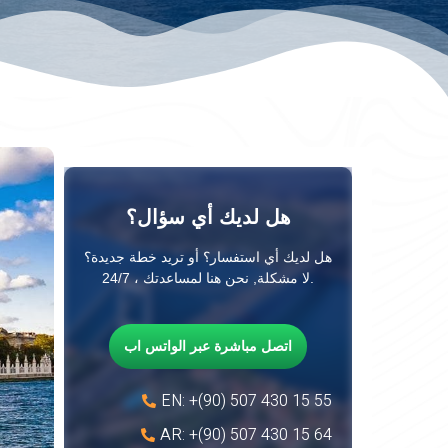
هل لديك أي سؤال؟
هل لديك أي استفسار؟ أو تريد خطة جديدة؟
لا مشكلة, نحن هنا لمساعدتك ، 24/7.
اتصل مباشرة عبر الواتس اب
EN: +(90) 507 430 15 55
AR: +(90) 507 430 15 64