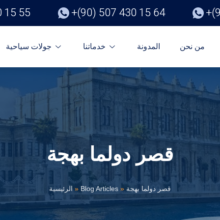
0 15 55
+(90) 507 430 15 64
+(
من نحن
المدونة
خدماتنا
جولات سياحية
قصر دولما بهجة
قصر دولما بهجة
»
Blog Articles
»
الرئيسية