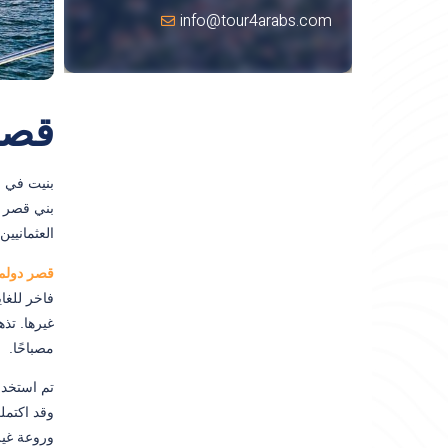
info@tour4arabs.com
قصر
بنيت في القر
العثمانيي
قصر دولما
فاخر للغا
مصباحًا.
تم استخدا
وقد اكتمل
وروعة غير