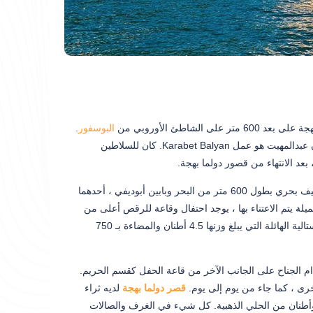
شاطئ الأوروبي من
البوسفور
.
بني قصر دولما بهجة بين 1843-1856 كمزيج من الأساليب الفنية الأوروبية. عمل السلطان عبدالمهيت هو عمل Karabet Balyan. كان للسلاطين
عد الانتهاء من قصور دولما بهجة.
هو عبارة عن خطة ثلاثية متناسقة. هناك 285 غرفة و 43 غرفة. يوجد رصيف بحري بطول 600 متر من البحر وبابين أبوديفي ، أحدهما
ة يتم الاعتناء بها ، يوجد احتفال وقاعة للرقص أعلى من
غيرها. تذهل قاعة الاستقبال الكبيرة التي يبلغ عددها 56 عامًا الزائرين بقاعة الرقص الكريستالية الهائلة التي يبلغ وزنها 4.5 أطنان والمضاءة بـ 750
م الجناح على الجانب الآخر من قاعة الحفل كقسم الحريم.
خرى ، كما جاء من يوم إلى يوم.
قصر دولما بهجة
لديه ثراء
وأطنان من الحلي الذهبية. كل شيء في الغرف والصالات