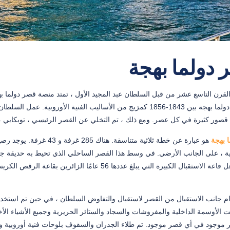
 دولما بهجة
ن التاسع عشر من قبل السلطان عبد المجيد الأول ، تمتد منصة قصر دولما بهجة على بعد 600 متر على ال
ن قصور كثيرة في كل عصر. ومع ذلك ، تم التخلي عن القصر الرئيسي ، توبكابي ، ب
 بهجة
ية ، على الجانب الأرضي. في وسط هذا القصر الساحلي الذي تحيط به حديقة جميل
م جانب الاستقبال من القصر لاستقبال والتفاوض السلطان ، في حين تم استخدا
ت الأوسمة الداخلية والمفروشات والسجاد والستائر الحريرية وجميع الأشياء الأ
 موجود في أي قصر موجود. تم طلاء الجدران والسقوف بلوحات فنية أوروبية 