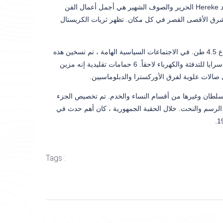
الهامة له نفس اللون. جميع الطوابق مغطاة بأرضية خشبية مختلفة ومزخرفة للغاية. سجاد Hereke الحرير والصوف الشهير هي أجمل أعمال الفن
أوروبا والشرق الأقصى القصر في كل مكان. تظهر ثريات الكريستال
هذا هو أكبر قاعة في العالم كله. 36 م تتدلى الثريا الكريستالية الضخمة من قبة على ارتفاع 4.5 طن. في الاجتماعات السياسية الهامة ، تم تسخين هذه
القاعة المستخدمة للتهنئة والبالونات مع تخطيط شبيه بالفرن في الأسفل. تم إضافة نظام سرايا للتدفئة والكهرباء لاحقاً. 6 حمامات تقليدية إنه مزين
سلطان وغيرها من أقسام النساء والخدم. تم تخصيص الجزء
الرسم والنحت. خلال الحقبة الجمهورية ، كان أهم حدث في
Tags :