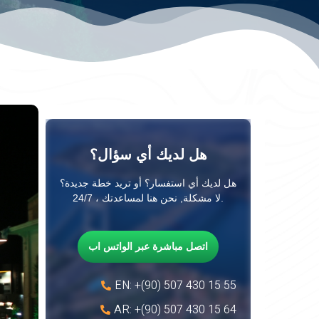
هل لديك أي سؤال؟
هل لديك أي استفسار؟ أو تريد خطة جديدة؟
لا مشكلة, نحن هنا لمساعدتك ، 24/7.
اتصل مباشرة عبر الواتس اب
EN: +(90) 507 430 15 55
AR: +(90) 507 430 15 64