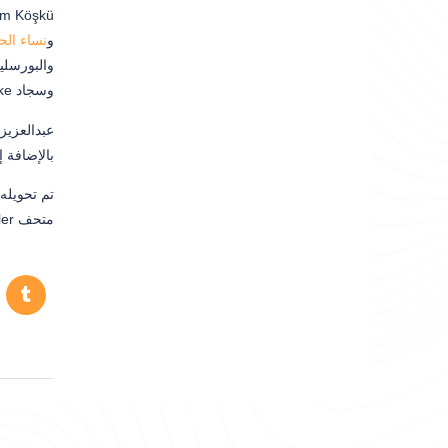
و
نساء الح
والبورسلي
وسجاد Hereke والمزهريات المزخرفة.
عبدالعزيز
بالإضافة 
متحف Köşkler التاريخي. تمت إزالته من كونه متحفًا لفترة وجدد تمامًا في الثمانينيات. في عام 1987 ، مع حديقة ، فتحت أبوابها لضيوفها.