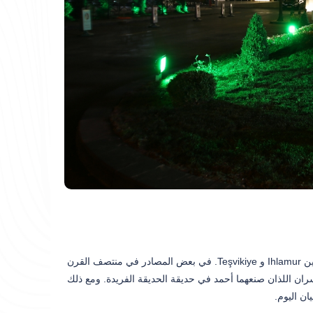
على تقاطع Nüzhetiye Caddesi بين Ihlamur و Teşvikiye. في بعض المصادر في منتصف القرن
ران اللذان صنعهما أحمد في حديقة الحديقة الفريدة. ومع ذلك