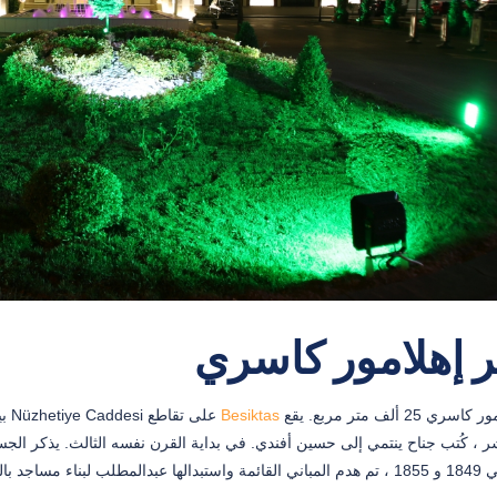
 إهلامور كاسري
 25 ألف متر مربع. يقع
Besiktas
ر ، كُتب جناح ينتمي إلى حسين أفندي. في بداية القرن نفسه الثالث. يذكر الجس
مساجد باليان اليوم.