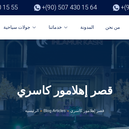
0 15 55
+(90) 507 430 15 64
+(
من نحن
المدونة
خدماتنا
جولات سياحية
قصر إهلامور كاسري
قصر إهلامور كاسري
»
Blog Articles
»
الرئيسية