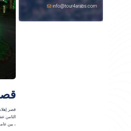
info@tour4arabs.com
قصر
قصر إهلامور كاسري
الثامن عش
، بين عامي 1849 و 1855 ، تم هدم المباني القائمة واستبدالها عبدالمطلب لبناء 