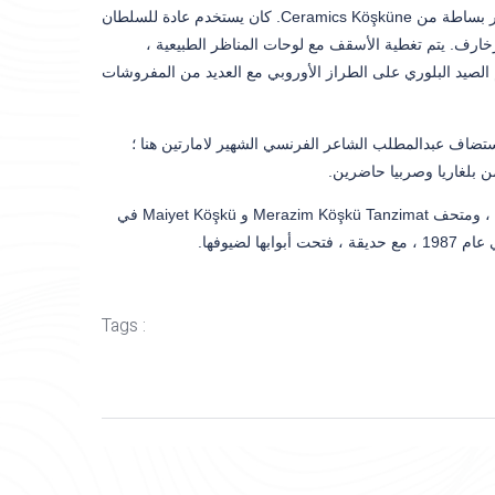
Ihlamur Kasrı، Maiyet Köşkü and Merasim Köşkü. إن Maiyet Köşkü في مظهر أكثر بساطة من Ceramics Köşküne. كان يستخدم عادة للسلطان
لزخارف. يتم تغطية الأسقف مع لوحات المناظر الطبيعية ،
لصيد البلوري على الطراز الأوروبي مع العديد من المفروشات
ستضاف عبدالمطلب الشاعر الفرنسي الشهير لامارتين هنا ؛
ن بلغاريا وصربيا حاضرين.
تم تحويله إلى قصر ، الذي لم يستخدم لفترة طويلة في الفترة الجمهورية ، في عام 1952 ، ومتحف Merazim Köşkü Tanzimat و Maiyet Köşkü في
Tags :