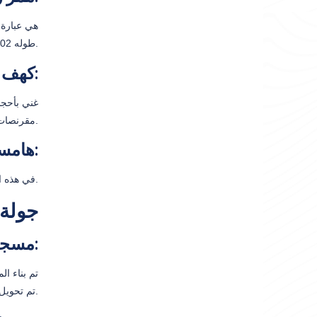
طوله 1.702 مترًا ، وهو أحد أطول الأنفاق في البلاد.
كهف كاراجا:
مقرنصات حجر التنقيط ، والصواعد ، والترافتين. هناك أيضًا العديد من الصخور الكهفية الموجودة على بعض الترافرتين والصواعد.
هامسيكوي:
ستكون محطتنا الأخيرة وسنستمتع بمذاق حلوى Sütlaç في هذه القرية التاريخية.
جولة 
مسجد آيا صوفيا:
تم تحويل المبنى إلى معرض وأصبح عملًا تأسيسيًا.