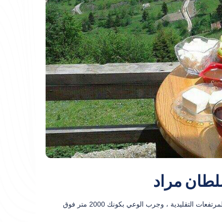
لطان مراد
قم بزيارة هضبة السلطان مراد وأوزنجول في جولة خاصة تبدأ من طرابزون. شاهد حياة المرتفعات التقليدية ، وجرب الوعي بكونك 2000 متر فوق