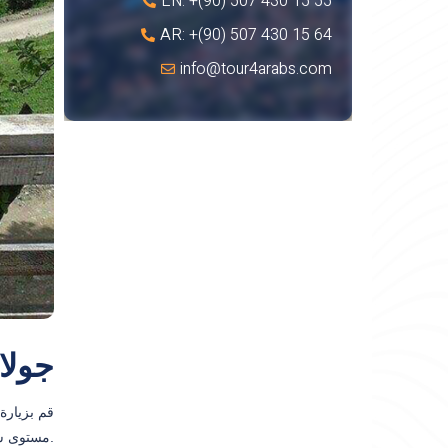
EN: +(90) 507 430 15 55
AR: +(90) 507 430 15 64
info@tour4arabs.com
جولا
مستوى سطح البحر.