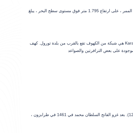
هي عبارة عن ممر جبلي مغطى بالثلج – يغطى خمسة أشهر في السنة. نفق زيغانا أسفل الممر ، على ارتفاع 1.795 متر فوق مستوى سطح البحر ، يبلغ
هي شبكة من الكهوف تقع بالقرب من بلدة تورول. كهف Karaca غني بأحجار التنقيط. هذه الأحجار بالتنقيط بأشكال وألوان مختلفة. داخل الكهف ، هناك
تم بناء المبنى ، الذي يستخدم الآن كمسجد ، في وقت مانويل كومنينوس الأول (1238-1263). بعد غزو الفاتح السلطان محمد في 1461 في طرابزون ،