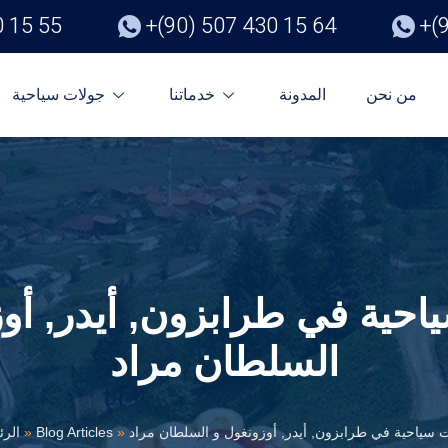
0 15 55
+(90) 507 430 15 64
+(
من نحن
المدونة
خدماتنا
جولات سياحية
حية في طرابزون, أيدر, أو
السلطان مراد
 سياحية في طرابزون, أيدر, أوزونغول و السلطان مراد
»
Blog Articles
»
الرئ