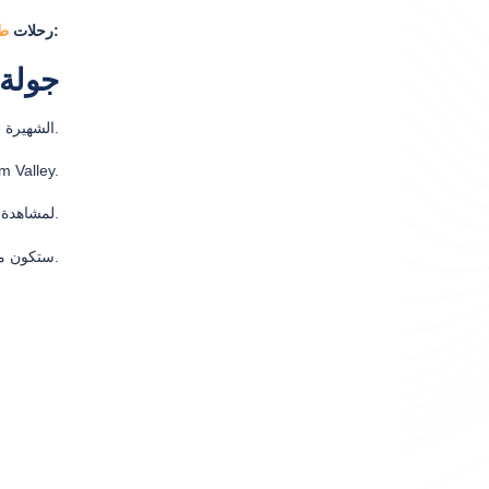
وآيدر وأوزنجول وسلطان مراد هي كما يلي:
رحلات
طر
جولة 
ستكون محطتنا الأولى في جولتنا في متجر Tekpa الذي يبيع ملابس وملابس Rize الشهيرة.
نواصل إلى وادي Firtina حيث سنكون قادرين على تجربة أبواغ مثيرة مثل التجديف في النهر و Zip- Line لعبور  Valley
بعد هذه الأوقات المثيرة ، سوف نتوجه إلى Ayder Plateou لمشاهدة شلالات المياه وينابيع المياه الساخنة وتناول الغداء في الهواء الطلق.
ستكون محطتنا الأخيرة في طريق العودة إلى طرابزون عند الجسر العثماني لشرب شاي الترك.