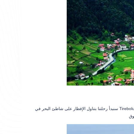
سنبدأ رحلتنا بتناول الإفطار على شاطئ البحر في Tirebolu ثم نتوجه إلى Giresun ونزور قلعتها ونستمتع بالمنظر من هناك. بعد ذلك سنأخذ التلفريك