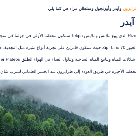
ابزون
آيدر
70m.