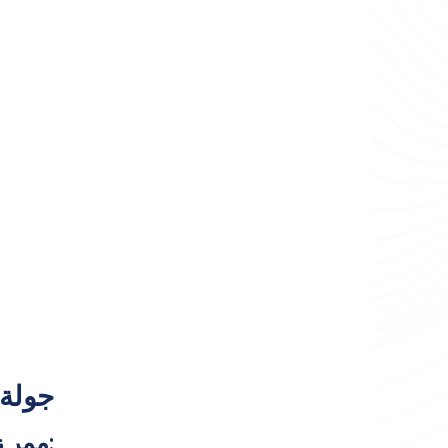
جولة 
ممر زيغانا: