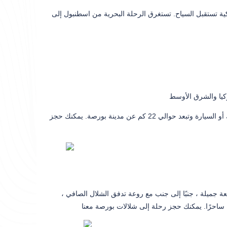
كية تستقبل السياح. تستغرق الرحلة البحرية من اسطنبول إلى
ارتفاعه 2543 مترا. يوجد بها حديقة وطنية جميلة ويمكن الوصول إليها عن طريق التلفريك أو السيارة وتبعد حوالي 22 كم عن مدينة بورصة. يمكنك حجز
ة جميلة ، جنبًا إلى جنب مع روعة تدفق الشلال الصافي ،