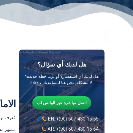
هل لديك أي سؤال؟
هل لديك أي استفسار؟ أو تريد خطة جديدة؟
لا مشكلة, نحن هنا لمساعدتك ، 24/7.
الام
اتصل مباشرة عبر الواتس اب
تُعرف بورصة أيضًا باسم المدينة الخضراء والسبب في تسميتها بالمدينة الخضراء هو كثرة الحدائق فيها بالإضافة إلى الغابات الشاسعة.
EN: +(90) 507 430 15 55
AR: +(90) 507 430 15 64
تشتهر مدينة بورصة محليًا وعالميًا لكونها منطقة سياحية رائعة ، لذلك يجب ألا يفوتها زوار تركيا والسياح عند دخولهم البلاد.