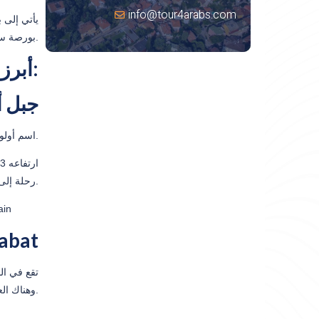
info@tour4arabs.com
يأتي إلى 
بورصة ساعتين أو ساعة ونصف. والرحلات البحرية هي أفضل وسيلة نقل.
أبرز الأماكن السياحية في بورصة ما يلي:
جبل أ
اسم أولوداغ باللغة التركية يعني أعلى جبل ويعتبر من أهم مراكز السياحة الشتوية في تركيا والشرق الأوسط.
رحلة إلى جبل أولوداغ معنا.
شلال at
تقع في ال
وهناك العديد من الأشجار الخضراء الكثيفة الجميلة التي تحيط بالشلال وتشكل جوًا طبيعيًا ساحرًا. يمكنك حجز رحلة إلى شلالات بورصة معنا.