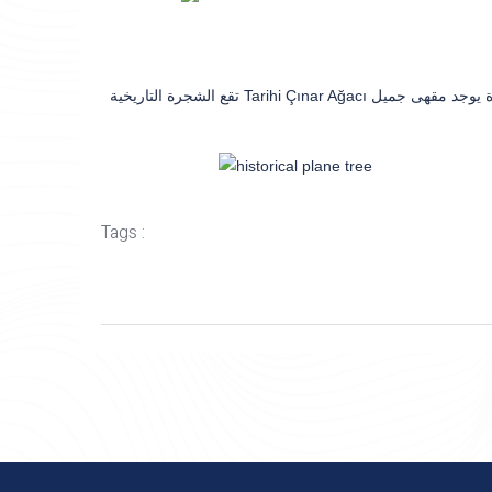
تقع الشجرة التاريخية Tarihi Çınar Ağacı في بداية جبل أولوداغ ، وهي شجرة عمرها 600 عام. إنه رمز لمدينة بورصة. تحت الشجرة يوجد مقهى جميل
Tags :