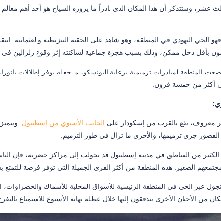
الث عشر، وستتذكر أن هذا المكان الذي نادراً ما يزوره السياح هو أحد أهم معالم
فهو الحي اليهودي في المنطقة، وهو شاهد على الحقبة البيزنطية والعثمانية. انتقل
ون بأقل دخل ممكن، وذلك بسبب هجرة جماعية لساكنته إثر وقوع زلزالين في م
ضعت المنطقة لمبادرات ترميمية برعاية اليونسكو، ما جعله يوفر إطلالات بانورا
لى أكثر من خمسة قرون.
ي:
ر معروف، يقع بالقرب من إسكودار على
الجانب الأسيوي من إسطنبول
. ويتمي
لقصور جرى ترميمها، والأخرى ما تزال في طور الترميم.
 الكثير من المناطق في مدينة إسطنبول قد تحولت إلى مراكز حضرية، فإن الن
تمعهم الصغير. هذه المنطقة من أكثر القرى الجميلة التي توفر فرصة للتمتع
لتجول عبر الحي في المنطقة الرئيسية للأسواق المحلية للأسماك والخضراوات، الت
ن من الأحيان الأخرى يتدفقون إليها خلال عطلة نهاية الأسبوع للاستمتاع بالتفرج 