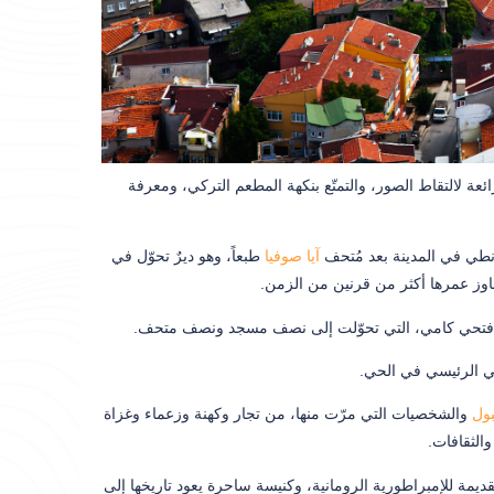
عة لالتقاط الصور، والتمتّع بنكهة المطعم التركي، ومعرفة
نطي في المدينة بعد مُتحف
آيا صوفيا
طبعاً، وهو ديرٌ تحوّل في
جاوز عمرها أكثر من قرنين من الزمن.
كنيسة فتحي كامي، التي تحوّلت إلى نصف مسجد ونصف متحف.
يخي الرئيسي في الحي.
ول
والشخصيات التي مرّت منها، من تجار وكهنة وزعماء وغزاة
والثقافات.
مة للإمبراطورية الرومانية، وكنيسة ساحرة يعود تاريخها إلى