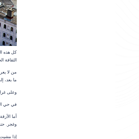
كل هذه ال
الثقافة ال
من لا يعر
ما بعد، إ
وعلى غرار
في حي الف
أما الأزق
وغجر. حتى 
إذا مشيت 