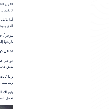
القرن الث
كالقدس.
أما بلاط، 
الذي يعيش
مؤخراً، خ
تاريخها إ
تشنغل كو
هو حي غي
بعض هذه ا
وإذا كانت
وتماسك مج
يتيح لك ا
تجعل السكا