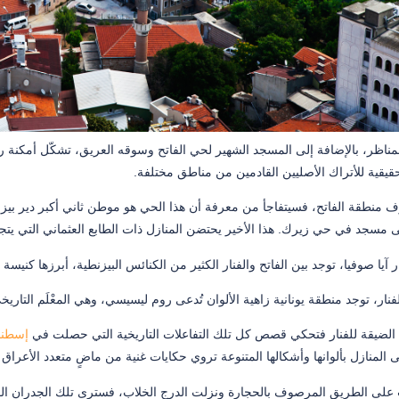
مناظر، بالإضافة إلى المسجد الشهير لحي الفاتح وسوقه العريق، تشكّل أمكنة رائ
حقيقية للأتراك الأصليين القادمين من مناطق مختلفة.
ف منطقة الفاتح، فسيتفاجأ من معرفة أن هذا الحي هو موطن ثاني أكبر دير بيز
لى مسجد في حي زيرك. هذا الأخير يحتضن المنازل ذات الطابع العثماني التي يت
 آيا صوفيا، توجد بين الفاتح والفنار الكثير من الكنائس البيزنطية، أبرزها 
نار، توجد منطقة يونانية زاهية الألوان تُدعى روم ليسيسي، وهي المعْلَم التار
ة الضيقة للفنار فتحكي قصص كل تلك التفاعلات التاريخية التي حصلت في
إسطنب
المنازل بألوانها وأشكالها المتنوعة تروي حكايات غنية من ماضٍ متعدد الأعراق 
على الطريق المرصوف بالحجارة ونزلت الدرج الخلاب، فسترى تلك الجدران القدي