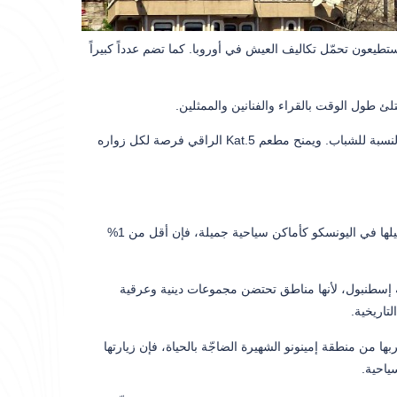
يستطيعون تحمّل تكاليف العيش في أوروبا. كما تضم عدداً كبيراً
ئ طول الوقت بالقراء والفنانين والممثلين.
يجمع حي جيهانغير بين كونه حيّاً راقياً وهيبياً في آن واحد، فَليلُه أيضاً يعج بالحياة والمتعة بالنسبة للشباب. ويمنح مطعم Kat.5 الراقي فرصة لكل زواره
لم يسمعوا عن هذه الأحياء من قبل. فعلى الرغم من تسجيلها في اليونسكو كأماكن سياحية جميلة، فإن أقل من 1%
ينة إسطنبول، لأنها مناطق تحتضن مجموعات دينية وعرقية
لتاريخية.
 من منطقة إمينونو الشهيرة الضاجّة بالحياة، فإن زيارتها
ياحية.