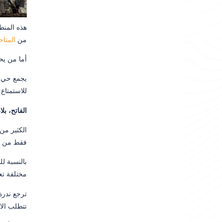
هذه المنطق
من
المتا
أما من يح
للاستمتاع 
الفاتح، بلا
الكثير من
فقط من ال
بالنسبة ل
مختلفة تعا
ترجع ندرة
تتطلب الا