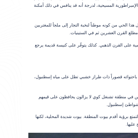
 الإمبراطورية المسيحية، لدرجة أنه قد ينافس في ذلك أمكنة
 هذا الحي من كونه موطناً لنخبة التجار إلى ملجأ للمغتربين
طلع القرن العشرين ثم في الستينيات.
مية على القرن الذهبي. كذلك يتوفّر على كنيسة قديمة يرجع
ز باحتوائه قصوراً ذات طراز خشبي تطل على مياه إسطنبول،
اس في منطقة تشنغل كوي لا يزالون يحافظون على قيمهم
 بشواطئ إسطنبول.
متع برؤية أقدم بيوت المنطقة. بيوت شديدة المحلية، لكنها
عليها.