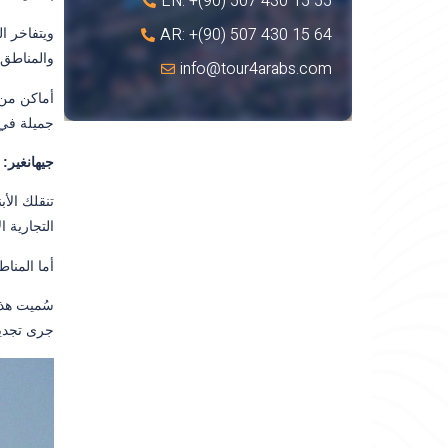
EN: +(90) 507 430 15 55
AR: +(90) 507 430 15 64
ويتفاخر ا
والمناطق ا
info@tour4arabs.com
أماكن من 
جميلة في 
جيهانغير:
تنقلك الأب
التجارية ا
أما المنا
سُميت هذه
جرى تجديد