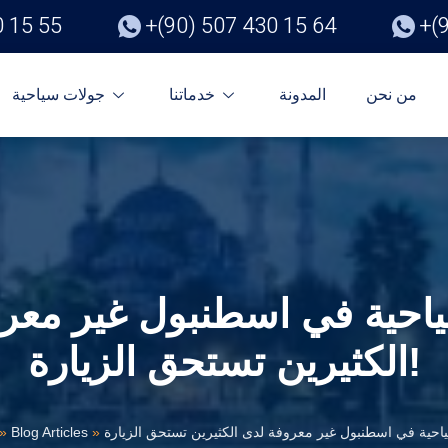
0 15 55
+(90) 507 430 15 64
+(
من نحن
المدونة
خدماتنا
جولات سياحية
احية في اسطنبول غير معر
الكثيرين تستحق الزيارة!
»
Blog Articles
»