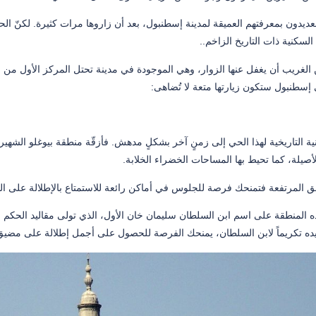
لعديدون بمعرفتهم العميقة لمدينة إسطنبول، بعد أن زاروها مرات كثيرة. لكنّ ال
لسكنية ذات التاريخ الزاخم..
الغريب أن يغفل عنها الزوار، وهي الموجودة في مدينة تحتل المركز الأول من حي
إسطنبول ستكون زيارتها متعة لا تُضاهى:
نية التاريخية لهذا الحي إلى زمنٍ آخر بشكلٍ مدهش. فأزقّة منطقة بيوغلو الشهيرة
لأصيلة، كما تحيط بها المساحات الخضراء الخلابة.
طق المرتفعة فتمنحك فرصة للجلوس في أماكن رائعة للاستمتاع بالإطلالة على البح
 المنطقة على اسم ابن السلطان سليمان خان الأول، الذي تولى مقاليد الحكم في
ه تكريماً لابن السلطان، يمنحك الفرصة للحصول على أجمل إطلالة على مضيق 