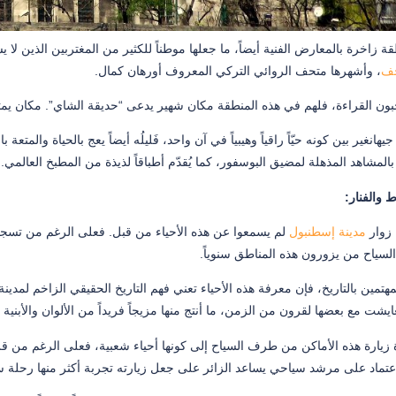
ة زاخرة بالمعارض الفنية أيضاً، ما جعلها موطناً للكثير من المغتربين الذين لا 
حف
، وأشهرها متحف الروائي التركي المعروف أورهان كمال.
بون القراءة، فلهم في هذه المنطقة مكان شهير يدعى “حديقة الشاي”. مكان يمتل
بالمشاهد المذهلة لمضيق البوسفور، كما يُقدّم أطباقاً لذيذة من المطبخ العالمي.
ط والفنار:
 زوار
مدينة إسطنبول
سياح من يزورون هذه المناطق سنوياً.
لمهتمين بالتاريخ، فإن معرفة هذه الأحياء تعني فهم التاريخ الحقيقي الزاخم لمد
يشت مع بعضها لقرون من الزمن، ما أنتج منها مزيجاً فريداً من الألوان والأبنية ا
 زيارة هذه الأماكن من طرف السياح إلى كونها أحياء شعبية، فعلى الرغم من قربها
عتماد على مرشد سياحي يساعد الزائر على جعل زيارته تجربة أكثر منها رحلة س