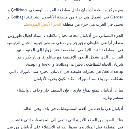
يقع مركز مقاطعة أديامان داخل مقاطعة الفرات الوسطى. Çelikhan و
Gerger في الشمال هي جزء من منطقة الأناضول الشرقية, Gölbaşı و
بسني في الغرب هي جزء من منطقة
البحر الأبيض المتوسط
.
الجزء الشمالي من أديامان محاط بجبال ملاطية ، امتداد لجبال طوروس.
معظم أراضي شليخان وجيرجر وتوت هي مناطق جبلية. الجبال الرئيسية
في المقاطعة ؛ تبدأ الأراضي المنخفضة عند نزولها إلى الجنوب. نهر
الفرات ، الذي يشكل الحدود الإقليمية مع شانلورفا وديار بكر ، هو
شريان الحياة للمقاطعة. بحيرات Gölbaşı و Inekli و Azaplı
Abdulharap هي بحيرات طبيعية في أديامان. بحيرة سد أتاتورك ، التي
تشكلت من بناء سد أتاتورك ، تكاد تكون بحرية لأديامان.
بما أن أديامان يتمتع بمناخ قاري ، فإن الصيف حار وجاف ، والشتاء
ممطر وبارد.
أديامان هي واحدة من أقدم المستوطنات في بلدنا وفي العالم.
هناك العديد من القطع الأثرية التي تنتمي إلى المجتمعات التي عاشت
في المنطقة قبل الميلاد وما بعدها. لقد تم الاستيلاء على أديامان من قبل