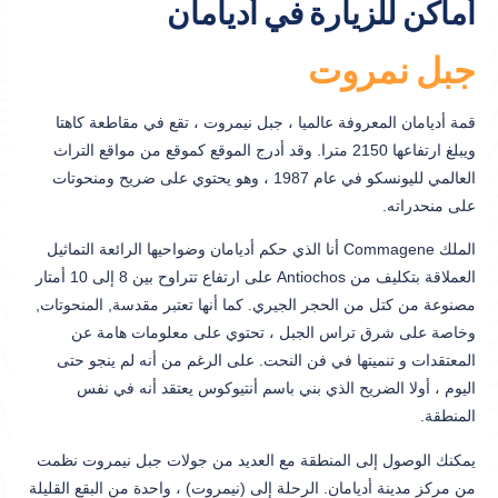
أماكن للزيارة في أديامان
جبل نمروت
قمة أديامان المعروفة عالميا ، جبل نيمروت ، تقع في مقاطعة كاهتا
ويبلغ ارتفاعها 2150 مترا. وقد أدرج الموقع كموقع من مواقع التراث
العالمي لليونسكو في عام 1987 ، وهو يحتوي على ضريح ومنحوتات
على منحدراته.
الملك Commagene أنا الذي حكم أديامان وضواحيها الرائعة التماثيل
العملاقة بتكليف من Antiochos على ارتفاع تتراوح بين 8 إلى 10 أمتار
مصنوعة من كتل من الحجر الجيري. كما أنها تعتبر مقدسة, المنحوتات,
وخاصة على شرق تراس الجبل ، تحتوي على معلومات هامة عن
المعتقدات و تنميتها في فن النحت. على الرغم من أنه لم ينجو حتى
اليوم ، أولا الضريح الذي بني باسم أنتيوكوس يعتقد أنه في نفس
المنطقة.
يمكنك الوصول إلى المنطقة مع العديد من جولات جبل نيمروت نظمت
من مركز مدينة أديامان. الرحلة إلى (نيمروت) ، واحدة من البقع القليلة