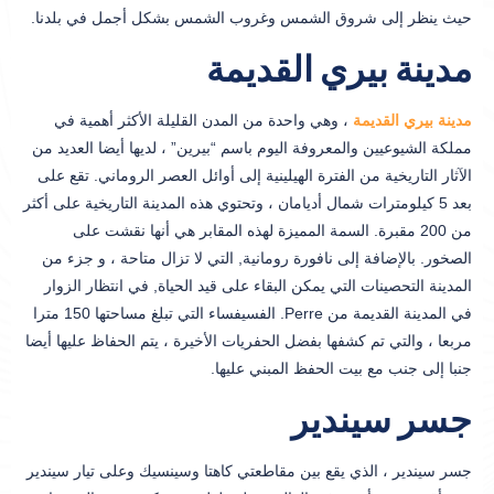
حيث ينظر إلى شروق الشمس وغروب الشمس بشكل أجمل في بلدنا.
مدينة بيري القديمة
مدينة بيري القديمة
، وهي واحدة من المدن القليلة الأكثر أهمية في
مملكة الشيوعيين والمعروفة اليوم باسم “بيرين” ، لديها أيضا العديد من
الآثار التاريخية من الفترة الهيلينية إلى أوائل العصر الروماني. تقع على
بعد 5 كيلومترات شمال أديامان ، وتحتوي هذه المدينة التاريخية على أكثر
من 200 مقبرة. السمة المميزة لهذه المقابر هي أنها نقشت على
الصخور. بالإضافة إلى نافورة رومانية, التي لا تزال متاحة ، و جزء من
المدينة التحصينات التي يمكن البقاء على قيد الحياة, في انتظار الزوار
في المدينة القديمة من Perre. الفسيفساء التي تبلغ مساحتها 150 مترا
مربعا ، والتي تم كشفها بفضل الحفريات الأخيرة ، يتم الحفاظ عليها أيضا
جنبا إلى جنب مع بيت الحفظ المبني عليها.
جسر سيندير
جسر سيندير ، الذي يقع بين مقاطعتي كاهتا وسينسيك وعلى تيار سيندير