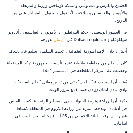
الحثيين والفرس والمقدونيين ومملكة كوماجين وروما والبيزنطة
والأمويين والعباسيين وسلاجقة الأناضول والمغول والمماليك على مر
التاريخ.
في العصور الوسطى ، حكم البيزنطيون ، الأمويون ، العباسيون ، أنادولو
سيلكوكلو و Dulkadirogululları في
أديامان
بدورهم.
أخيرًا ، خلال الإمبراطورية العثمانية ، اتخذها السلطان سليم عام 1516.
كان أديامان من مقاطعة ملاطية عندما تأسست جمهورية تركيا المستقلة
وحصلت على مركز المقاطعة في 1 ديسمبر 1954.
يُعتقد أن اسم مدينة “أديامان” يأتي من تغيير معاني “يمان السبعة” ،
وادي فادي ليمان (وادي جميل) مع مرور الوقت.
ذكرنا أن الزراعة وتربية الحيوانات هي المصادر الرئيسية لكسب العيش
في أديامان. ويلاحظ المزيد من زراعة الكروم في المنطقة كنشاط
شهير. يتم توفير العائد الإجمالي من 25 أنواع مختلفة من العنب في
أديامان.