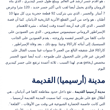
، هو أقدم جسر أرشد في العالم. ويبلغ طول جسر كينديري ، الذي بناه
الرومان والذي يحمل أيضا لقب ثاني أكبر جسر حديد ، 120 مترا وعرض
7 أمتار. والجسر ، الذي بني بتركيب 92 قطعة حجرية يزن كل منها 10
أطنان ، هو واحد من أثمن القطع الأثرية التاريخية لأديامان. كما أن قصة
الجسر ، الذي كان فيه أربعة أعمدة وقت إنشائه ، مثيرة للاهتمام.
الإمبراطور الروماني سيبتيميوس سيفيروس ، الذي بنى العمودين على
جانب كاهتا من الجسر لنفسه ولزوجته ، يقدم العمودين على الجانب
السينسيك إلى أبنائه كاراكالا وجيتا. ومع ذلك ، بعد وفاة الإمبراطور ،
كاراكالا قتل شقيقه البالغ من العمر 5 سنوات غيتا بسبب القتال على
العرش. غير قادر على الحصول على طموحه ، لديه أيضا عمود الجسر
مخصص لgeta هدم. لهذا السبب ، ثلاثة أعمدة ترتفع على جسر كينديري
اليوم.
مدينة (أرسيميا) القديمة
مدينة أرسيميا القديمة
، تقع داخل حدود مقاطعة كاهتا في أديامان ، هي
أطلال تقع على طريق نيمروت. كما سميت المدينة القديمة أرسيميا ،
التي كانت عاصمة الحضارة الشيوعية في وقت من الأوقات ، “القلعة”.
وقد استخدمت المدينة لأغراض الدفاع كما استخدمت لحفر الأنفاق